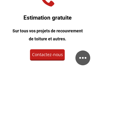
Estimation gratuite
Sur tous vos projets de recouvrement
de toiture et autres.
Contactez-nous
Contact / Réseaux
info@toiturespro-tech.ca
+1 (450) 227-5666
Facebook
Instagram